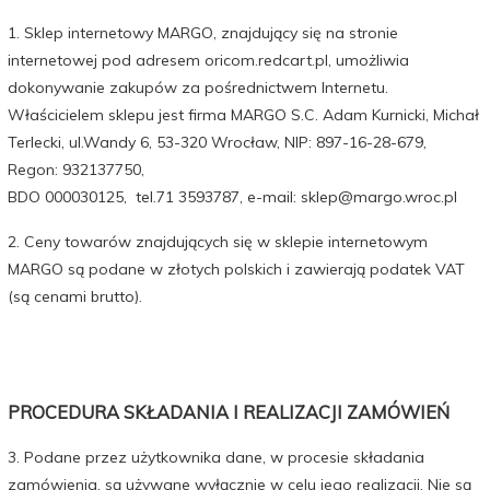
1. Sklep internetowy MARGO, znajdujący się na stronie
internetowej pod adresem oricom.redcart.pl, umożliwia
dokonywanie zakupów za pośrednictwem Internetu.
Właścicielem sklepu jest firma MARGO S.C. Adam Kurnicki, Michał
Terlecki, ul.Wandy 6, 53-320 Wrocław, NIP:
897-16-28-679
,
Regon:
932137750,
BDO 000030125
, tel.71 3593787, e-mail: sklep@margo.wroc.pl
2. Ceny towarów znajdujących się w sklepie internetowym
MARGO są podane w złotych polskich i zawierają podatek VAT
(są cenami brutto).
PROCEDURA SKŁADANIA I REALIZACJI ZAMÓWIEŃ
3. Podane przez użytkownika dane, w procesie składania
zamówienia, są używane wyłącznie w celu jego realizacji. Nie są