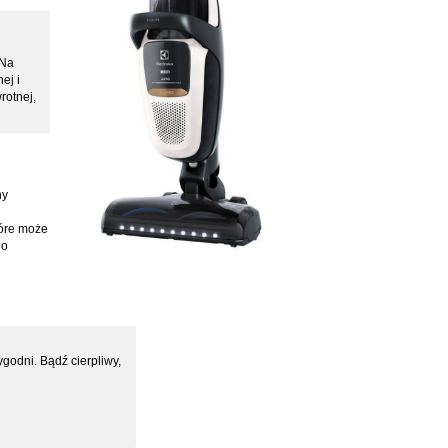
 Na
ej i
rotnej,
ny
tóre może
 o
godni. Bądź cierpliwy,