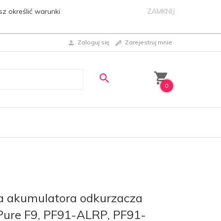
sz określić warunki
ZAMKNIJ
Zaloguj się
Zarejestruj mnie
0
a akumulatora odkurzacza
 Pure F9, PF91-ALRP, PF91-