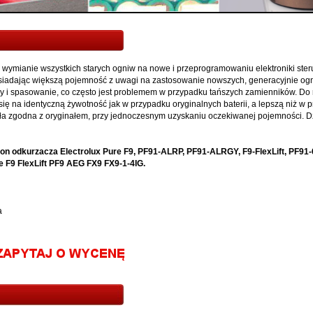
wymianie wszystkich starych ogniw na nowe i przeprogramowaniu elektroniki ster
osiadając większą pojemność z uwagi na zastosowanie nowszych, generacyjnie ogni
y i spasowanie, co często jest problemem w przypadku tańszych zamienników. Do
ię na identyczną żywotność jak w przypadku oryginalnych baterii, a lepszą niż w
 była zgodna z oryginałem, przy jednoczesnym uzyskaniu oczekiwanej pojemności. D
i-ion odkurzacza Electrolux Pure F9, PF91-ALRP, PF91-ALRGY, F9-FlexLift, PF91
e F9 FlexLift PF9 AEG FX9 FX9-1-4IG.
a