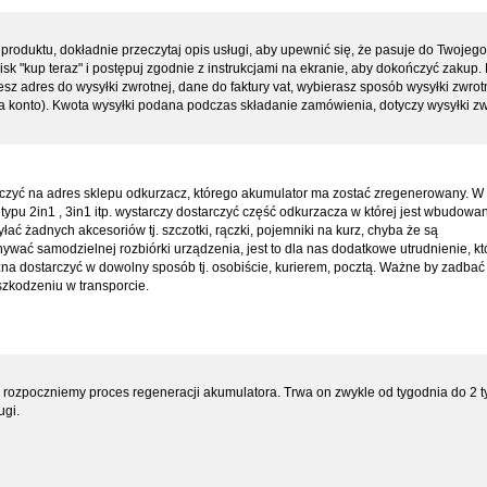
produktu, dokładnie przeczytaj opis usługi, aby upewnić się, że pasuje do Twojego
isk "kup teraz" i postępuj zgodnie z instrukcjami na ekranie, aby dokończyć zakup.
z adres do wysyłki zwrotnej, dane do faktury vat, wybierasz sposób wysyłki zwrotn
na konto). Kwota wysyłki podana podczas składanie zamówienia, dotyczy wysyłki zw
czyć na adres sklepu odkurzacz, którego akumulator ma zostać zregenerowany. W
pu 2in1 , 3in1 itp. wystarczy dostarczyć część odkurzacza w której jest wbudowa
syłać żadnych akcesoriów tj. szczotki, rączki, pojemniki na kurz, chyba że są
wać samodzielnej rozbiórki urządzenia, jest to dla nas dodatkowe utrudnienie, k
a dostarczyć w dowolny sposób tj. osobiście, kurierem, pocztą. Ważne by zadbać
zkodzeniu w transporcie.
rozpoczniemy proces regeneracji akumulatora. Trwa on zwykle od tygodnia do 2 ty
ugi.