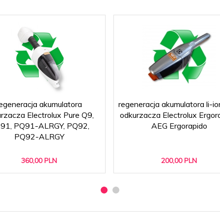
egeneracja akumulatora
regeneracja akumulatora li-i
rzacza Electrolux Pure Q9,
odkurzacza Electrolux Ergor
91, PQ91-ALRGY, PQ92,
AEG Ergorapido
PQ92-ALRGY
360,
00
PLN
200,
00
PLN