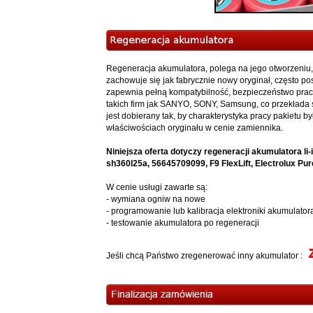
Regeneracja akumulatora, polega na jego otworzeniu, 
zachowuje się jak fabrycznie nowy oryginał, często p
zapewnia pełną kompatybilność, bezpieczeństwo prac
takich firm jak SANYO, SONY, Samsung, co przekłada s
jest dobierany tak, by charakterystyka pracy pakietu
właściwościach oryginału w cenie zamiennika.
Niniejsza oferta dotyczy regeneracji akumulatora l
sh360l25a, 56645709099, F9 FlexLift, Electrolux Pur
W cenie usługi zawarte są:
- wymiana ogniw na nowe
- programowanie lub kalibracja elektroniki akumulator
- testowanie akumulatora po regeneracji
Jeśli chcą Państwo zregenerować inny akumulator :