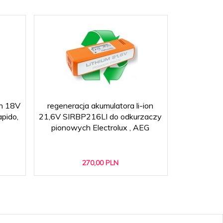
on 18V
regeneracja akumulatora li-ion
regenerac
apido,
21,6V SIRBP216LI do odkurzaczy
Electr
pionowych Electrolux , AEG
OSBP72L
robota spr
270,
00
PLN