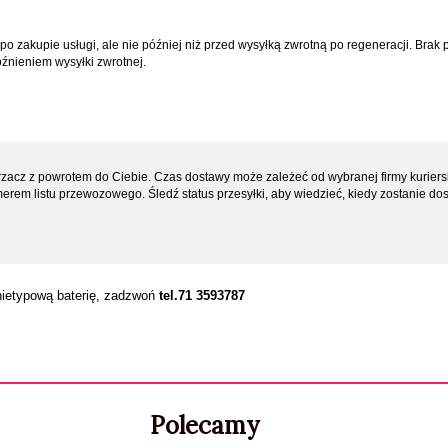
 zakupie usługi, ale nie później niż przed wysyłką zwrotną po regeneracji. Brak 
óźnieniem wysyłki zwrotnej.
acz z powrotem do Ciebie. Czas dostawy może zależeć od wybranej firmy kuriersk
em listu przewozowego. Śledź status przesyłki, aby wiedzieć, kiedy zostanie dos
 nietypową baterię, zadzwoń
tel.71 3593787
Polecamy