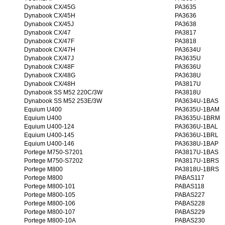
Dynabook CX/45G
PA3635
Dynabook CX/45H
PA3636
Dynabook CX/45J
PA3638
Dynabook CX/47
PA3817
Dynabook CX/47F
PA3818
Dynabook CX/47H
PA3634U
Dynabook CX/47J
PA3635U
Dynabook CX/48F
PA3636U
Dynabook CX/48G
PA3638U
Dynabook CX/48H
PA3817U
Dynabook SS M52 220C/3W
PA3818U
Dynabook SS M52 253E/3W
PA3634U-1BAS
Equium U400
PA3635U-1BAM
Equium U400
PA3635U-1BRM
Equium U400-124
PA3636U-1BAL
Equium U400-145
PA3636U-1BRL
Equium U400-146
PA3638U-1BAP
Portege M750-S7201
PA3817U-1BAS
Portege M750-S7202
PA3817U-1BRS
Portege M800
PA3818U-1BRS
Portege M800
PABAS117
Portege M800-101
PABAS118
Portege M800-105
PABAS227
Portege M800-106
PABAS228
Portege M800-107
PABAS229
Portege M800-10A
PABAS230