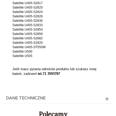
Satellite U405-S2817
Satellite U405-S2820
Satellite U405-S2824
Satellite U405-S2826
Satellite U405-S2830
Satellite U405-S2833
Satellite U405-S2854
Satellite U405-S2856
Satellite U405-S2882
Satellite U405-S2920
Satellite U405-ST550W
Satellite U500
Satellite U505
Jeśli masz pytania odnośnie produktu lub szukasz innej
baterii, zadzwoń
tel.71 3593787
DANE TECHNICZNE
Polecamy